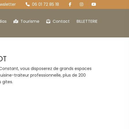
sletter
06 01 72 85 18
ias
Tourisme
Contact
BILLETTERIE
OT
Cantou
La grange 
Constant, vous disposerez de grands espaces
uisine-traiteur professionnelle, plus de 200
 gites.