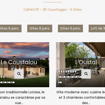
CAPACITÉ - 35 Couchages - 5 Gîtes
Gites 6 pers.
Gîtes 8 pers.
Gîtes 9 pers.
Loft de 1
Le Coustalou
L'Oustal
on traditionnelle Lotoise, le
Gîte moderne avec cuisine é
talou se caractérise par sa
et 3 chambres confortables
vue...
des...