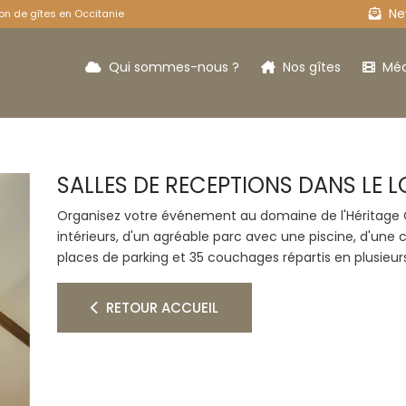
New
on de gîtes en Occitanie
Qui sommes-nous ?
Nos gîtes
Méd
SALLES DE RECEPTIONS DANS LE L
Le Refuge
Le 
Organisez votre événement au domaine de l'Héritage 
intérieurs, d'un agréable parc avec une piscine, d'une c
places de parking et 35 couchages répartis en plusieurs
RETOUR ACCUEIL