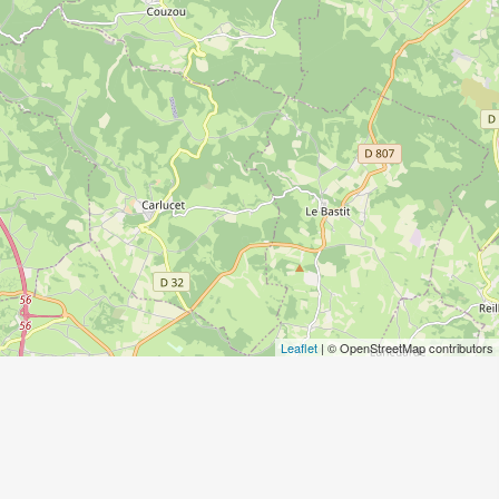
Leaflet
| © OpenStreetMap contributors