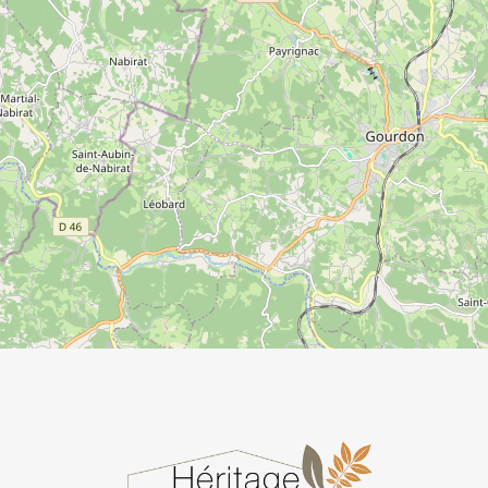
gite proche de capdenac le