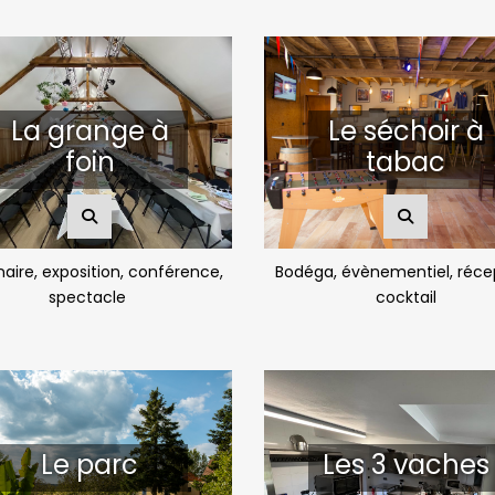
La grange à
Le séchoir à
foin
tabac
aire, exposition, conférence,
Bodéga, évènementiel, réce
spectacle
cocktail
Le parc
Les 3 vaches